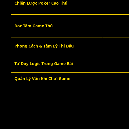
Chiến Lược Poker Cao Thủ
Đọc Tâm Game Thủ
Phong Cách & Tâm Lý Thi Đấu
Tư Duy Logic Trong Game Bài
Quản Lý Vốn Khi Chơi Game