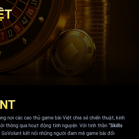
ỆT
UNT
ng nơi các cao thủ game bài Việt chia sẻ chiến thuật, kinh
ới thông qua hoạt động tình nguyện. Với tinh thần “
Skills
, GoVolunt kết nối những người đam mê game bài đổi