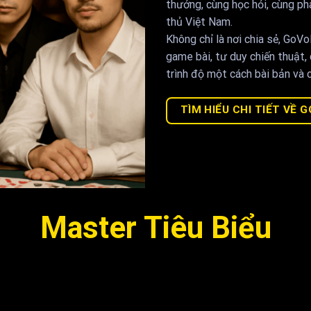
thưởng, cùng học hỏi, cùng phá
thủ Việt Nam.
Không chỉ là nơi chia sẻ, GoV
game bài, tư duy chiến thuật, 
trình độ một cách bài bản và 
TÌM HIỂU CHI TIẾT VỀ
Master Tiêu Biểu