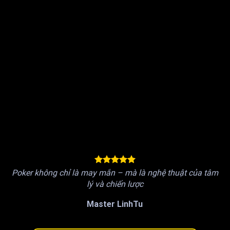
Poker không chỉ là may mắn – mà là nghệ thuật của tâm
lý và chiến lược
Master LinhTu