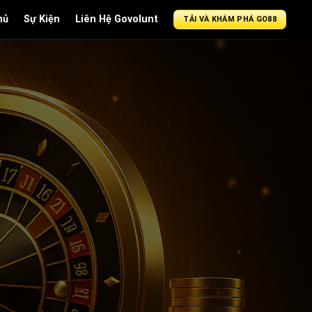
hủ
Sự Kiện
Liên Hệ Govolunt
TẢI VÀ KHÁM PHÁ GO88