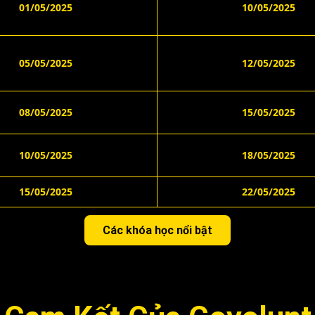
01/05/2025
10/05/2025
05/05/2025
12/05/2025
08/05/2025
15/05/2025
10/05/2025
18/05/2025
15/05/2025
22/05/2025
Các khóa học nổi bật