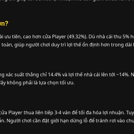
ơn?
ài ưu tiên, cao hơn cửa Player (49.32%). Dù nhà cái thu 5% 
toàn, giúp người chơi duy trì lợi thế ổn định hơn trong dài 
g xác suất thắng chỉ 14.4% và lợi thế nhà cái lên tới ~14%. 
ây không phải là lựa chọn tối ưu.
ửa Player thua liên tiếp 3-4 ván để tối đa hóa lợi nhuận. Tuy
n. Người chơi cần đặt giới hạn dừng lỗ để tránh rơi vào ch