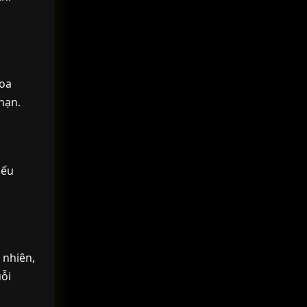
hoa
hạn.
Nếu
 nhiên,
uỗi