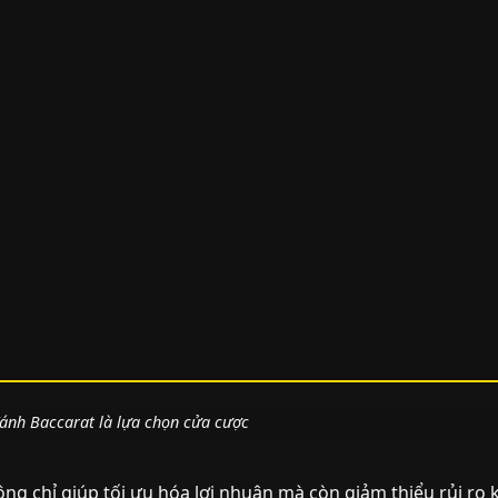
ánh Baccarat là lựa chọn cửa cược
g chỉ giúp tối ưu hóa lợi nhuận mà còn giảm thiểu rủi ro 