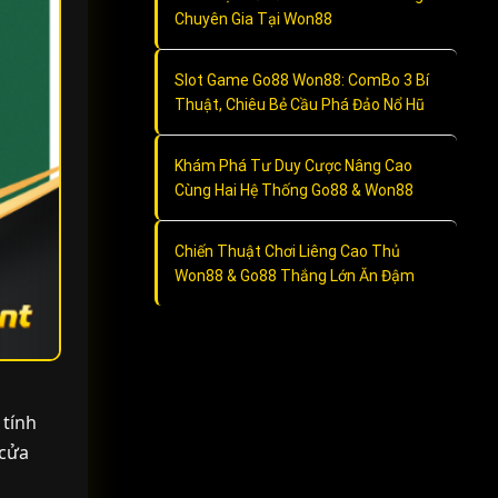
Chuyên Gia Tại Won88
Slot Game Go88 Won88: ComBo 3 Bí
Thuật, Chiêu Bẻ Cầu Phá Đảo Nổ Hũ
Khám Phá Tư Duy Cược Nâng Cao
Cùng Hai Hệ Thống Go88 & Won88
Chiến Thuật Chơi Liêng Cao Thủ
Won88 & Go88 Thắng Lớn Ăn Đậm
 tính
 cửa