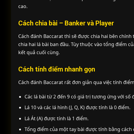
cao.
Cách chia bài – Banker và Player
Cách đánh Baccarat thì sẽ được chia hai bên chính 
chia hai lá bài ban đầu. Tùy thuộc vào tổng điểm của
kết quả cuối cùng.
Cách tính điểm nhanh gọn
Cách đánh Baccarat rất đơn giản qua việc tính điểm:
Các lá bài từ 2 đến 9 có giá trị tương ứng với số đ
Lá 10 và các lá hình (J, Q, K) được tính là 0 điểm.​
Lá Át (A) được tính là 1 điểm.​
Tổng điểm của một tay bài được tính bằng cách cộn