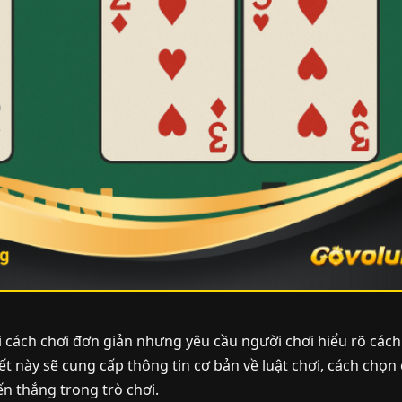
i cách chơi đơn giản nhưng yêu cầu người chơi hiểu rõ cách
iết này sẽ cung cấp thông tin cơ bản về luật chơi, cách chọn
ến thắng trong trò chơi.