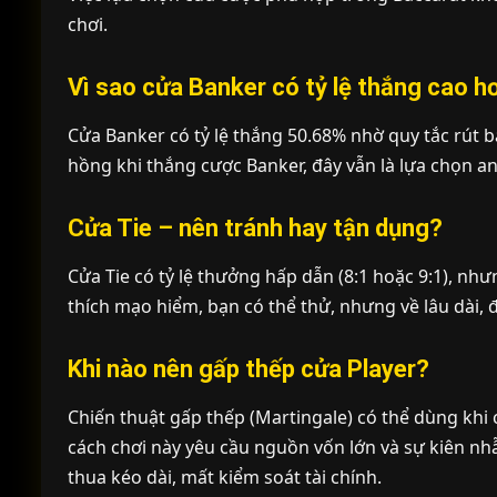
chơi.
Vì sao cửa Banker có tỷ lệ thắng cao h
Cửa Banker có tỷ lệ thắng 50.68% nhờ quy tắc rút b
hồng khi thắng cược Banker, đây vẫn là lựa chọn an 
Cửa Tie – nên tránh hay tận dụng?
Cửa Tie có tỷ lệ thưởng hấp dẫn (8:1 hoặc 9:1), nhưn
thích mạo hiểm, bạn có thể thử, nhưng về lâu dài, đ
Khi nào nên gấp thếp cửa Player?
Chiến thuật gấp thếp (Martingale) có thể dùng khi c
cách chơi này yêu cầu nguồn vốn lớn và sự kiên nhẫ
thua kéo dài, mất kiểm soát tài chính.