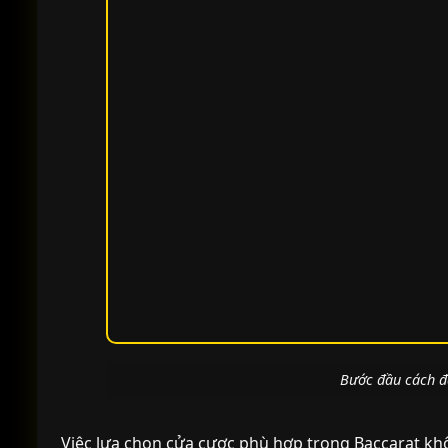
Bước đầu cách đ
Việc lựa chọn cửa cược phù hợp trong Baccarat khôn