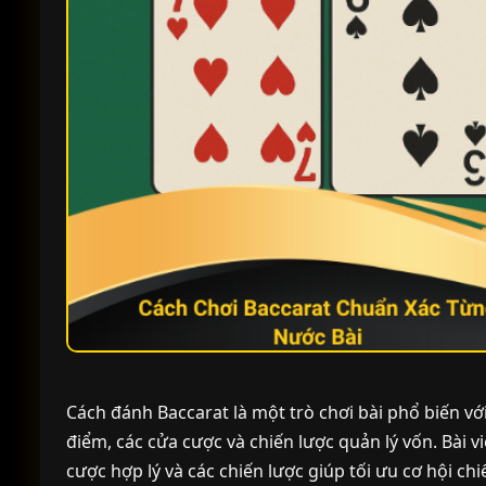
Cách đánh Baccarat là một trò chơi bài phổ biến vớ
điểm, các cửa cược và chiến lược quản lý vốn. Bài v
cược hợp lý và các chiến lược giúp tối ưu cơ hội chi